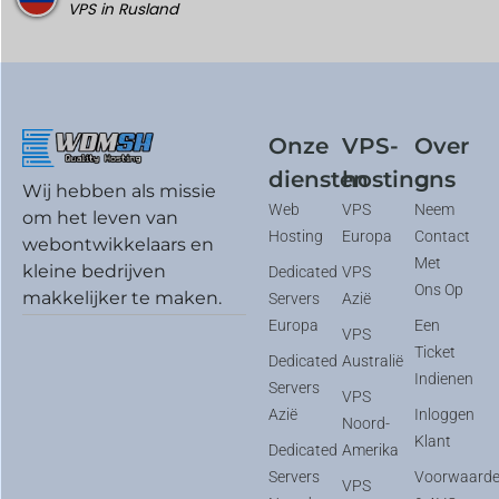
VPS in Rusland
Onze
VPS-
Over
diensten
hosting
ons
Wij hebben als missie
Web
VPS
Neem
om het leven van
Hosting
Europa
Contact
webontwikkelaars en
Met
kleine bedrijven
Dedicated
VPS
Ons Op
makkelijker te maken.
Servers
Azië
Europa
Een
VPS
Ticket
Dedicated
Australië
Indienen
Servers
VPS
Azië
Inloggen
Noord-
Klant
Dedicated
Amerika
Servers
Voorwaard
VPS