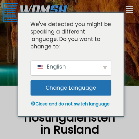
We've detected you might be
speaking a different
language. Do you want to
change to:
English
Change Language
Premium VPS-
Close and do not switch language
hostingdiensten
in Rusland