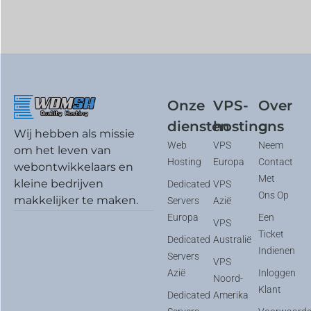
Onze
VPS-
Over
diensten
hosting
ons
Wij hebben als missie
Web
VPS
Neem
om het leven van
Hosting
Europa
Contact
webontwikkelaars en
Met
kleine bedrijven
Dedicated
VPS
Ons Op
makkelijker te maken.
Servers
Azië
Europa
Een
VPS
Ticket
Dedicated
Australië
Indienen
Servers
VPS
Azië
Inloggen
Noord-
Klant
Dedicated
Amerika