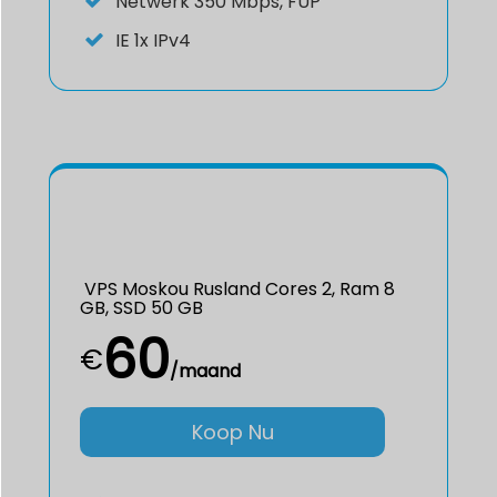
Netwerk 350 Mbps, FUP
IE
1x IPv4
VPS Moskou Rusland Cores 2, Ram 8
GB, SSD 50 GB
60
€
/maand
Koop Nu