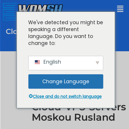
We've detected you might be
speaking a different
Cloud VPS Servers Moskou
language. Do you want to
change to:
English
Change Language
Close and do not switch language
Cloud VPS Servers
Moskou Rusland