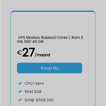
VPS Moskou Rusland Cores 1, Ram 2
GB, SSD 40 GB
27
€
/maand
Koop Nu
CPU
1 kern
RAM
2GB
Schijf
40GB SSD