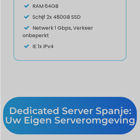
RAM
64GB
Schijf
2x 480GB SSD
Netwerk
1 Gbps, Verkeer
onbeperkt
IE
1x IPv4
Dedicated Server Spanje:
Uw Eigen Serveromgeving