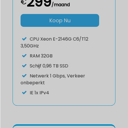
299
€
/maand
Koop Nu
CPU
Xeon E-2146G C6/T12
3,50GHz
RAM
32GB
Schijf
0,96 TB SSD
Netwerk
1 Gbps, Verkeer
onbeperkt
IE
1x IPv4