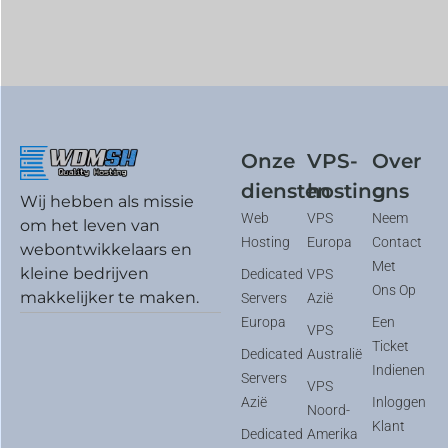
Onze
VPS-
Over
diensten
hosting
ons
Wij hebben als missie
Web
VPS
Neem
om het leven van
Hosting
Europa
Contact
webontwikkelaars en
Met
kleine bedrijven
Dedicated
VPS
Ons Op
makkelijker te maken.
Servers
Azië
Europa
Een
VPS
Ticket
Dedicated
Australië
Indienen
Servers
VPS
Azië
Inloggen
Noord-
Klant
Dedicated
Amerika