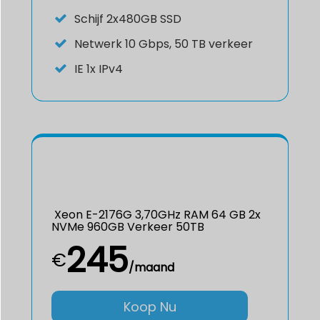
Schijf
2x480GB SSD
Netwerk
10 Gbps, 50 TB verkeer
IE
1x IPv4
Xeon E-2176G 3,70GHz RAM 64 GB 2x
NVMe 960GB Verkeer 50TB
245
€
/maand
Koop Nu