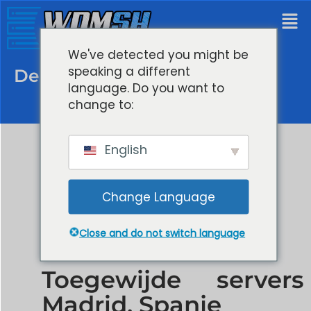
We've detected you might be
speaking a different
Dedicated server Spanje
language. Do you want to
change to:
English
Change Language
Close and do not switch language
Toegewijde servers
Madrid, Spanje