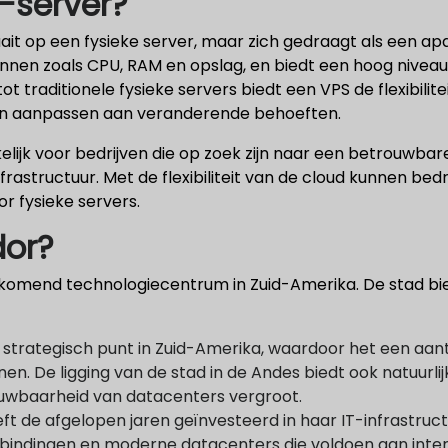
-server?
aait op een fysieke server, maar zich gedraagt als een ap
nen zoals CPU, RAM en opslag, en biedt een hoog niveau 
ot traditionele fysieke servers biedt een VPS de flexibili
en aanpassen aan veranderende behoeften.
lijk voor bedrijven die op zoek zijn naar een betrouwbar
frastructuur. Met de flexibiliteit van de cloud kunnen be
or fysieke servers.
dor?
pkomend technologiecentrum in Zuid-Amerika. De stad bied
 strategisch punt in Zuid-Amerika, waardoor het een aantre
en. De ligging van de stad in de Andes biedt ook natuur
wbaarheid van datacenters vergroot.
ft de afgelopen jaren geïnvesteerd in haar IT-infrastruct
rbindingen en moderne datacenters die voldoen aan inte