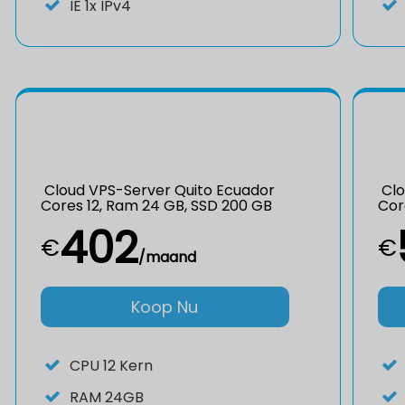
IE
1x IPv4
Cloud VPS-Server Quito Ecuador
Clo
Cores 12, Ram 24 GB, SSD 200 GB
Cor
402
€
€
/maand
Koop Nu
CPU
12 Kern
RAM
24GB