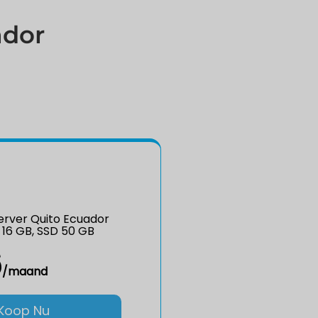
ador
rver Quito Ecuador
 16 GB, SSD 50 GB
6
/maand
Koop Nu