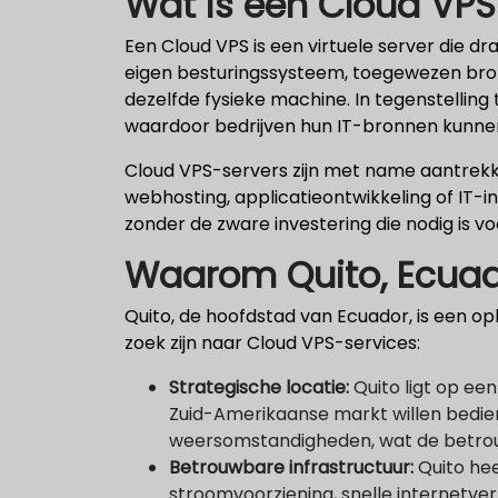
Wat is een Cloud VPS
Een Cloud VPS is een virtuele server die dr
eigen besturingssysteem, toegewezen bron
dezelfde fysieke machine. In tegenstelling t
waardoor bedrijven hun IT-bronnen kunn
Cloud VPS-servers zijn met name aantrekke
webhosting, applicatieontwikkeling of IT-in
zonder de zware investering die nodig is vo
Waarom Quito, Ecua
Quito, de hoofdstad van Ecuador, is een o
zoek zijn naar Cloud VPS-services:
Strategische locatie:
Quito ligt op een
Zuid-Amerikaanse markt willen bedien
weersomstandigheden, wat de betrou
Betrouwbare infrastructuur:
Quito hee
stroomvoorziening, snelle internetve