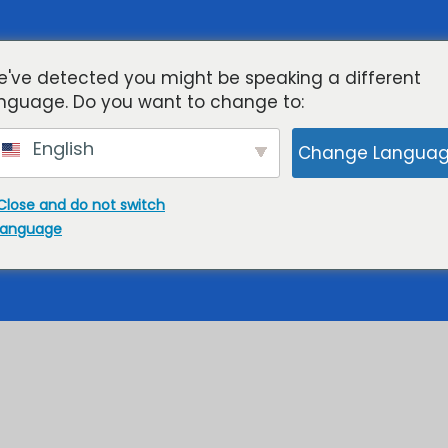
osting
Cloud KVM VPS
Streamen
Toegewijde 
've detected you might be speaking a different
nguage. Do you want to change to:
g Zuid-Amerika Qu
English
Change Langua
Close and do not switch
language