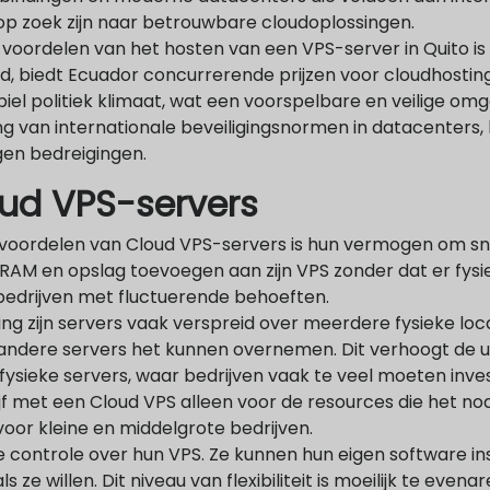
 op zoek zijn naar betrouwbare cloudoplossingen.
 voordelen van het hosten van een VPS-server in Quito is
d, biedt Ecuador concurrerende prijzen voor cloudhostingd
iel politiek klimaat, wat een voorspelbare en veilige omg
van internationale beveiligingsnormen in datacenters, k
gen bedreigingen.
oud VPS-servers
voordelen van Cloud VPS-servers is hun vermogen om sn
, RAM en opslag toevoegen aan zijn VPS zonder dat er fysi
bedrijven met fluctuerende behoeften.
g zijn servers vaak verspreid over meerdere fysieke loca
e andere servers het kunnen overnemen. Dit verhoogt de 
 fysieke servers, waar bedrijven vaak te veel moeten inves
f met een Cloud VPS alleen voor de resources die het nod
voor kleine en middelgrote bedrijven.
 controle over hun VPS. Ze kunnen hun eigen software in
 ze willen. Dit niveau van flexibiliteit is moeilijk te eve