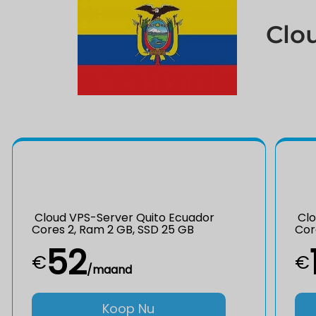
Clo
Cloud VPS-Server Quito Ecuador
Clo
Cores 2, Ram 2 GB, SSD 25 GB
Cor
52
€
€
/maand
Koop Nu