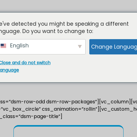
osting
Cloud KVM VPS
Streamen
Toegewijde 
've detected you might be speaking a different
nguage. Do you want to change to:
English
Change Langua
Close and do not switch
language
class=”dsm-row-odd dsm-row-packages”][vc_column][v
e=”vc_box_circle” css_animation=”rollIn”][vc_custom_he
el_class=”dsm-page-title”]