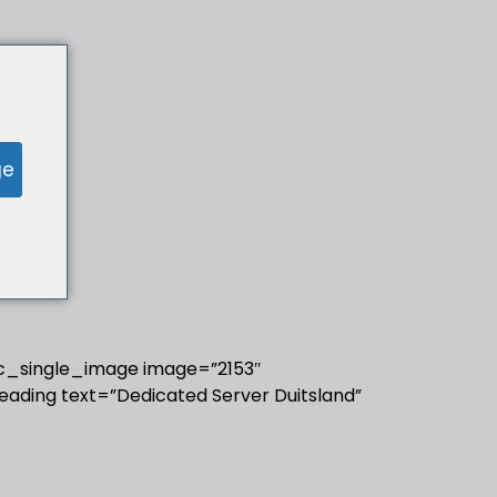
servers
Steun
ge
c_single_image image=”2153″
ading text=”Dedicated Server Duitsland”