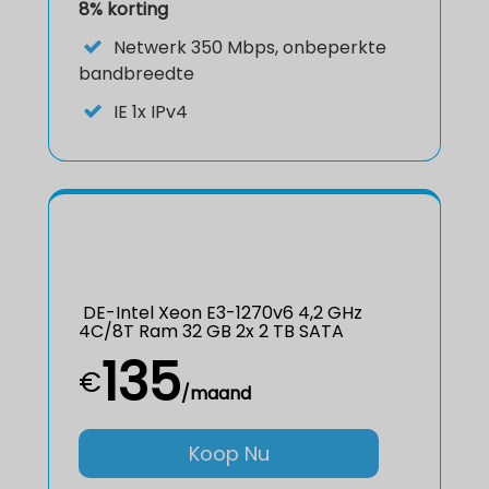
8% korting
Netwerk
350 Mbps, onbeperkte
bandbreedte
IE
1x IPv4
DE-Intel Xeon E3-1270v6 4,2 GHz
4C/8T Ram 32 GB 2x 2 TB SATA
135
€
/maand
Koop Nu