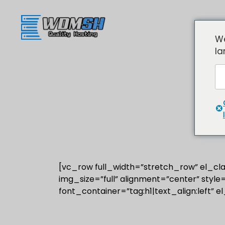
WDMSH
Web h
We
la
[vc_row full_width=”stretch_row” el_
img_size=”full” alignment=”center” styl
font_container=”tag:h1|text_align:left” 