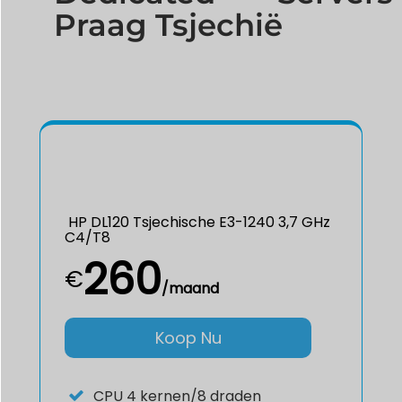
Praag Tsjechië
HP DL120 Tsjechische E3-1240 3,7 GHz
C4/T8
260
€
/maand
Koop Nu
CPU
4 kernen/8 draden