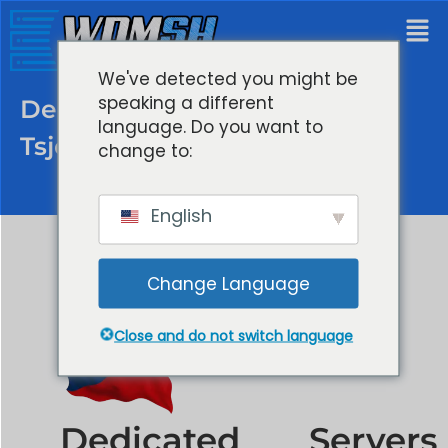
We've detected you might be
speaking a different
Dedicated Servers Praag
language. Do you want to
Tsjechië
change to:
English
Change Language
Close and do not switch language
Dedicated Servers