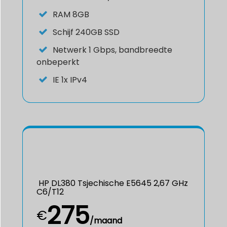
RAM
8GB
Schijf
240GB SSD
Netwerk
1 Gbps, bandbreedte
onbeperkt
IE
1x IPv4
HP DL380 Tsjechische E5645 2,67 GHz
C6/T12
275
€
/maand