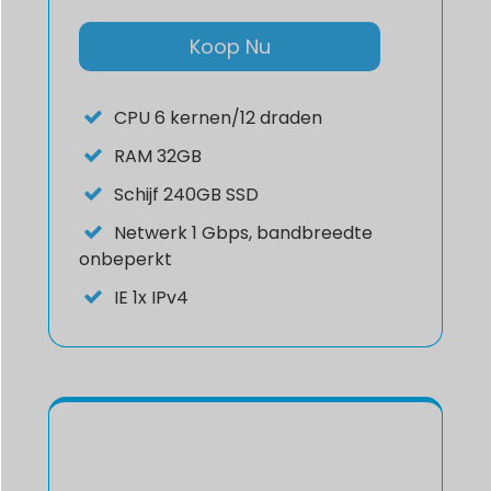
Koop Nu
CPU
6 kernen/12 draden
RAM
32GB
Schijf
240GB SSD
Netwerk
1 Gbps, bandbreedte
onbeperkt
IE
1x IPv4