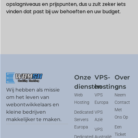
opslagniveaus en prijspunten, dus u zult zeker iets
vinden dat past bij uw behoeften en uw budget.
Onze
VPS-
Over
diensten
hosting
ons
Wij hebben als missie
Web
VPS
Neem
om het leven van
Hosting
Europa
Contact
webontwikkelaars en
Met
kleine bedrijven
Dedicated
VPS
Ons Op
makkelijker te maken.
Servers
Azië
Europa
Een
VPS
Ticket
Dedicated
Australië