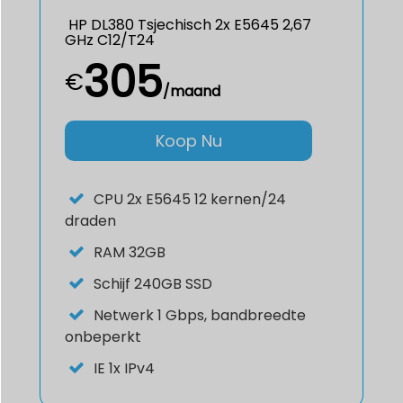
HP DL380 Tsjechisch 2x E5645 2,67
GHz C12/T24
305
€
/maand
Koop Nu
CPU
2x E5645 12 kernen/24
draden
RAM
32GB
Schijf
240GB SSD
Netwerk
1 Gbps, bandbreedte
onbeperkt
IE
1x IPv4