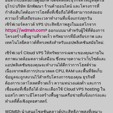
มอสโกเป็นหนึ่งในศูนย์กลางดิจิทัลและธุรกิจที่ใหญ่ที่สุดใน
ยุโรป บริษัท นักพัฒนา ร้านค้าออนไลน์ และโครงการที่
กำลังเติบโตต้องการโฮสติ้งที่เชื่อถือได้ซึ่งสามารถส่งมอบ
ความเร็วที่เสถียรและเวลาทำงานที่แข็งแกร่งทุกวัน
เซิร์ฟเวอร์คลาวด์ VPS ประสิทธิภาพสูงในมอสโกจาก
https://wdmsh.com
? ออกแบบมาสำหรับผู้ใช้ที่ต้องการ
โครงสร้างพื้นฐานที่รวดเร็ว ทรัพยากรที่มีเสถียรภาพ และ
เทคโนโลยีคลาวด์ที่ทรงพลังสำหรับแอปพลิเคชันสมัยใหม่.
เซิร์ฟเวอร์ Cloud VPS ให้ทรัพยากรเฉพาะของคุณภายใน
สภาพแวดล้อมคลาวด์เสมือน ซึ่งหมายความว่าเว็บไซต์และ
แอปพลิเคชันของคุณจะทำงานได้ดีกว่าการโฮสต์ร่วม
เนื่องจากพลังการประมวลผล CPU, RAM และพื้นที่จัดเก็บ
ข้อมูลจะถูกสงวนไว้สำหรับโครงการของคุณ ธุรกิจที่
ต้องการเวลาโหลดที่รวดเร็ว ความหน่วงแฝงต่ำ และการ
เชื่อมต่อที่เชื่อถือได้ มักจะเลือกใช้ Cloud VPS hosting ใน
มอสโก เพราะมีโครงสร้างพื้นฐานเครือข่ายที่แข็งแกร่งและ
ทำเลที่ตั้งเชิงยุทธศาสตร์.
WDMSh นำเสนอโซลูชันคลาวด์ประสิทธิภาพสูงที่เหมาะ