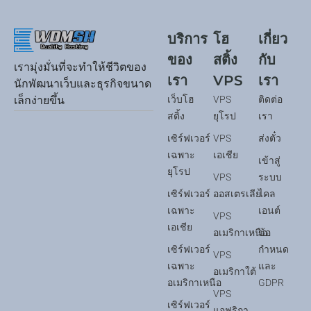
บริการ
โฮ
เกี่ยว
ของ
สติ้ง
กับ
เรามุ่งมั่นที่จะทำให้ชีวิตของ
เรา
VPS
เรา
นักพัฒนาเว็บและธุรกิจขนาด
เว็บโฮ
VPS
ติดต่อ
เล็กง่ายขึ้น
สติ้ง
ยุโรป
เรา
เซิร์ฟเวอร์
VPS
ส่งตั๋ว
เฉพาะ
เอเชีย
เข้าสู่
ยุโรป
VPS
ระบบ
เซิร์ฟเวอร์
ออสเตรเลีย
ไคล
เฉพาะ
เอนต์
VPS
เอเชีย
อเมริกาเหนือ
ข้อ
เซิร์ฟเวอร์
กำหนด
VPS
เฉพาะ
และ
อเมริกาใต้
อเมริกาเหนือ
GDPR
VPS
เซิร์ฟเวอร์
แอฟริกา