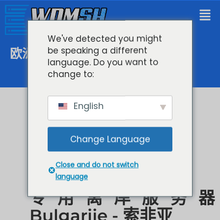
We've detected you might
be speaking a different
欧洲专用主机
language. Do you want to
change to:
English
Change Language
Close and do not switch
language
专用离岸服务器
Bulgarije - 索非亚