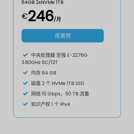
64GB 2xNVMe 1TB
246
€
/月
库普努
中央处理器
至强 E-2276G
3.80GHz 6C/12T
内存
64 GB
磁盘
2 个 NVMe 1TB SSD
网络
10 Gbps，50 TB 流量
知识产权
1 个 IPv4