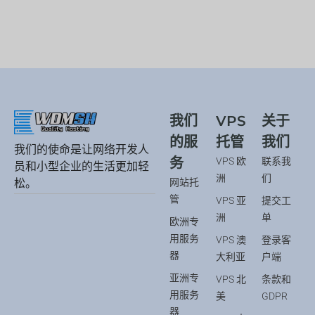
我们
VPS
关于
的服
托管
我们
我们的使命是让网络开发人
务
VPS 欧
联系我
员和小型企业的生活更加轻
洲
们
网站托
松。
管
VPS 亚
提交工
洲
单
欧洲专
用服务
VPS 澳
登录客
器
大利亚
户端
亚洲专
VPS 北
条款和
用服务
美
GDPR
器