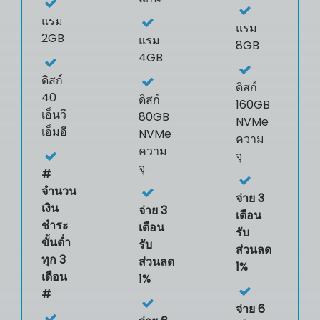
แรม
แรม
2GB
แรม
8GB
4GB
ดิสก์
ดิสก์
40
ดิสก์
160GB
เอ็นวี
80GB
NVMe
เอ็มอี
NVMe
ความ
ความ
จุ
จุ
#
จำนวน
จ่าย 3
เงิน
จ่าย 3
เดือน
ชำระ
เดือน
รับ
ขั้นต่ำ
รับ
ส่วนลด
ทุก 3
ส่วนลด
1%
เดือน
1%
#
จ่าย 6