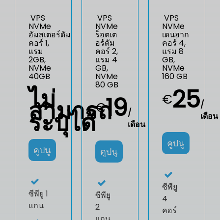
VPS
VPS
VPS
NVMe
NVMe
NVMe
อัมสเตอร์ดัม
ร็อตเต
เดนฮาก
คอร์ 1,
อร์ดัม
คอร์ 4,
แรม
คอร์ 2,
แรม 8
2GB,
แรม 4
GB,
NVMe
GB,
NVMe
40GB
NVMe
160 GB
80 GB
ไม่
25
€
19
สามารถ
/
€
ระบุได้
/
เดือน
เดือน
คูปนู
คูปนู
คูปนู
ซีพียู
ซีพียู
1
ซีพียู
4
แกน
2
คอร์
แกน