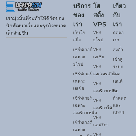
บริการ
โฮ
เกี่ยว
ของ
สติ้ง
กับ
เรามุ่งมั่นที่จะทำให้ชีวิตของ
เรา
VPS
เรา
นักพัฒนาเว็บและธุรกิจขนาด
เว็บโฮ
VPS
ติดต่อ
เล็กง่ายขึ้น
สติ้ง
ยุโรป
เรา
เซิร์ฟเวอร์
VPS
ส่งตั๋ว
เฉพาะ
เอเชีย
เข้าสู่
ยุโรป
VPS
ระบบ
เซิร์ฟเวอร์
ออสเตรเลีย
ไคล
เฉพาะ
เอนต์
VPS
เอเชีย
อเมริกาเหนือ
ข้อ
เซิร์ฟเวอร์
กำหนด
VPS
เฉพาะ
และ
อเมริกาใต้
อเมริกาเหนือ
GDPR
VPS
เซิร์ฟเวอร์
แอฟริกา
เฉพาะ
VPS