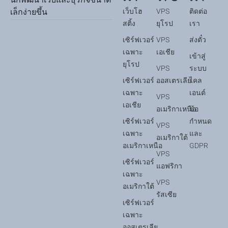
เว็บโฮ
VPS
ติดต่อ
เล็กง่ายขึ้น
สติ้ง
ยุโรป
เรา
เซิร์ฟเวอร์
VPS
ส่งตั๋ว
เฉพาะ
เอเชีย
เข้าสู่
ยุโรป
VPS
ระบบ
เซิร์ฟเวอร์
ออสเตรเลีย
ไคล
เฉพาะ
เอนต์
VPS
เอเชีย
อเมริกาเหนือ
ข้อ
เซิร์ฟเวอร์
กำหนด
VPS
เฉพาะ
และ
อเมริกาใต้
อเมริกาเหนือ
GDPR
VPS
เซิร์ฟเวอร์
แอฟริกา
เฉพาะ
VPS
อเมริกาใต้
รัสเซีย
เซิร์ฟเวอร์
เฉพาะ
ออสเตรเลีย