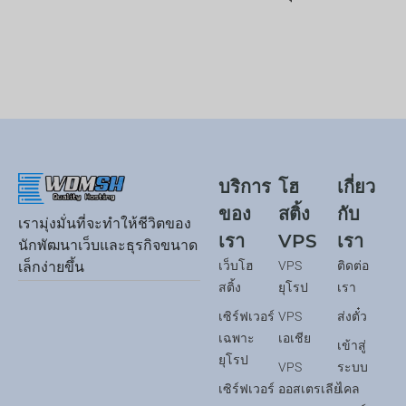
บริการ
โฮ
เกี่ยว
ของ
สติ้ง
กับ
เรามุ่งมั่นที่จะทำให้ชีวิตของ
เรา
VPS
เรา
นักพัฒนาเว็บและธุรกิจขนาด
เว็บโฮ
VPS
ติดต่อ
เล็กง่ายขึ้น
สติ้ง
ยุโรป
เรา
เซิร์ฟเวอร์
VPS
ส่งตั๋ว
เฉพาะ
เอเชีย
เข้าสู่
ยุโรป
VPS
ระบบ
เซิร์ฟเวอร์
ออสเตรเลีย
ไคล