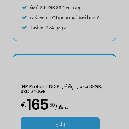
ดิสก์
240GB SSD ความจุ
เครือข่าย
1 Gbps แบนด์วิดท์ไม่จำกัด
ไอพี
1x IPv4 สูงสุด
HP ProLiant DL380, ซีพียู 6, แรม 32GB,
SSD 240GB
165
€
.
50
/เดือน
คูปนู