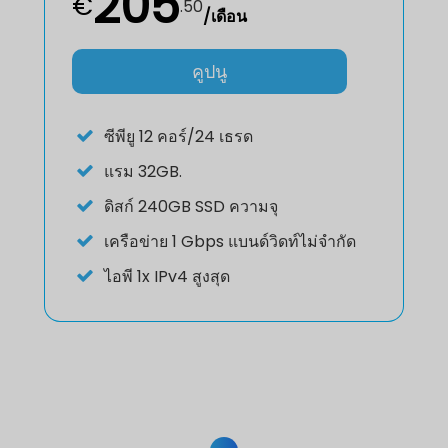
205
€
.
50
/เดือน
คูปนู
ซีพียู
12 คอร์/24 เธรด
แรม
32GB.
ดิสก์
240GB SSD ความจุ
เครือข่าย
1 Gbps แบนด์วิดท์ไม่จำกัด
ไอพี
1x IPv4 สูงสุด