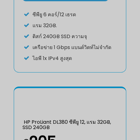
ซีพียู
6 คอร์/12 เธรด
แรม
32GB.
ดิสก์
240GB SSD ความจุ
เครือข่าย
1 Gbps แบนด์วิดท์ไม่จำกัด
ไอพี
1x IPv4 สูงสุด
HP ProLiant DL380 ซีพียู 12, แรม 32GB,
SSD 240GB