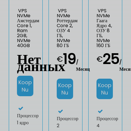
VPS
VPS
VPS
NVMe
NVMe
NVMe
Амстердам
Роттердам
Гаага
Core 1,
Core 2,
Ядро 4,
Ram
ОЗУ 4
ОЗУ 8
2GB,
ГБ,
ГБ,
NVMe
NVMe
NVMe
40GB
80 ГБ
160 ГБ
Нет
19
25
€
€
данных
/
/
Месяц
Меся
Koop
Koop
Koop
Nu
Nu
Nu
Процессор
Процессор
Процессор
1 ядро
2
4