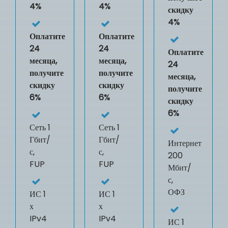
4%
4%
скидку
4%
Оплатите
Оплатите
24
24
Оплатите
месяца,
месяца,
24
получите
получите
месяца,
скидку
скидку
получите
6%
6%
скидку
6%
Сеть 1
Сеть 1
Гбит/
Гбит/
Интернет
с,
с,
200
FUP
FUP
Мбит/
с,
ОФЗ
ИС
1
ИС
1
х
х
IPv4
IPv4
ИС
1