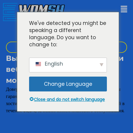
We've detected you might be
speaking a different
language. Do you want to
change to:
Мощный хостинг веб-сайтов
Высококачественные услуги
English
веб-хостинга, которым вы
можете доверять
Change Language
Доверяя нам потребности вашего бизнеса и проекта, мы
гарантируем бесперебойную работу наших услуг веб-
Close and do not switch language
хостинга и всех других предоставляемых нами решений в
течение 99,9%, за исключением планового обслуживания.