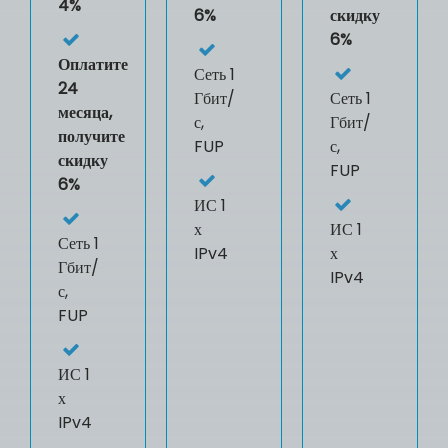
4%
6%
скидку
6%
Оплатите
Сеть 1
24
Гбит/
Сеть 1
месяца,
с,
Гбит/
получите
FUP
с,
скидку
FUP
6%
ИС
1
х
ИС
1
Сеть 1
IPv4
х
Гбит/
IPv4
с,
FUP
ИС
1
х
IPv4