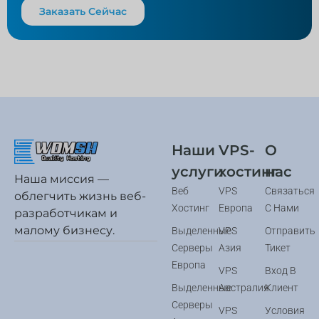
Заказать Сейчас
Наши
VPS-
О
услуги
хостинг
нас
Наша миссия —
Веб
VPS
Связаться
облегчить жизнь веб-
Хостинг
Европа
С Нами
разработчикам и
малому бизнесу.
Выделенные
VPS
Отправить
Серверы
Азия
Тикет
Европа
VPS
Вход В
Выделенные
Австралия
Клиент
Серверы
VPS
Условия