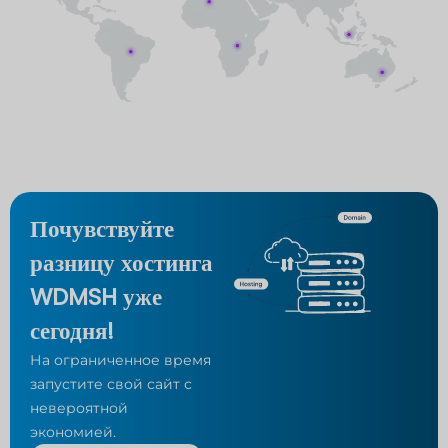
Почувствуйте
разницу хостинга
WDMSH уже
сегодня!
На ограниченное время
запустите свой сайт
с
невероятной
экономией.