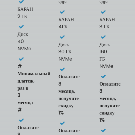
ядра
ядра
БАРАН
2 ГБ
БАРАН
БАРАН
4ГБ
8 ГБ
Диск
40
Диск
Диск
NVMe
80 ГБ
160
NVMe
ГБ
NVMe
#
Минимальный
Оплатите
платеж,
3
Оплатите
раз в
месяца,
3
3
получите
месяца,
месяца
скидку
получите
#
1%
скидку
1%
Оплатите
Оплатите
3