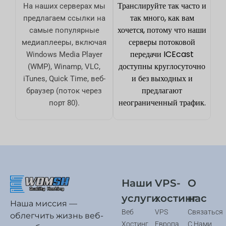
Транслируйте так часто и
На наших серверах мы
так много, как вам
предлагаем ссылки на
хочется, потому что наши
самые популярные
серверы потоковой
медиаплееры, включая
передачи ICEcast
Windows Media Player
доступны круглосуточно
(WMP), Winamp, VLC,
и без выходных и
iTunes, Quick Time, веб-
предлагают
браузер (поток через
неограниченный трафик.
порт 80).
Наши
VPS-
О
услуги
хостинг
нас
Наша миссия —
Веб
VPS
Связаться
облегчить жизнь веб-
Хостинг
Европа
С Нами