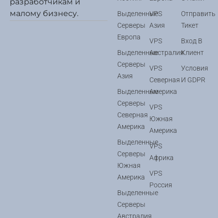
разработчикам и
малому бизнесу.
Выделенные
VPS
Отправить
Серверы
Азия
Тикет
Европа
VPS
Вход В
Выделенные
Австралия
Клиент
Серверы
VPS
Условия
Азия
Северная
И GDPR
Выделенные
Америка
Серверы
VPS
Северная
Южная
Америка
Америка
Выделенные
VPS
Серверы
Африка
Южная
VPS
Америка
Россия
Выделенные
Серверы
Австралия