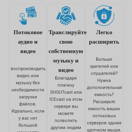
Потоковое
Транслируйте
Легко
аудио и
свою
расширить
видео
собственную
музыку и
Больше
зрителей или
видео
воспроизводить
слушателей?
видео или
Благодаря
Нужна
музыку без
плагину
дополнительная
необходимости
SHOUTcast или
емкость?
загрузки
ICEcast на этом
Расширьте
файлов.
сервере вы
емкость ваших
Идеально, если
можете
потоковых
у вас нет
позволить
серверов одним
большой
другим людям
щелчком мыши.