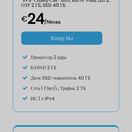
VPS-Сервер Сан-Хосе, Коста-Рика, ЦП 2,
ОЗУ 2 ГБ, SSD 40 ГБ
24
€
/Месяц
Koop Nu
Процессор
2 ядра
БАРАН
2 ГБ
Диск
SSD-накопитель 40 ГБ
Сеть
1 Гбит/с, Трафик 2 ТБ
ИС
1 х IPv4