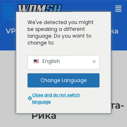
We've detected you might
be speaking a different
VPS Хостинг Южная Америка
language. Do you want to
change to:
English
Change Language
Close and do not switch
language
Сан-Хосе, Коста-
Рика