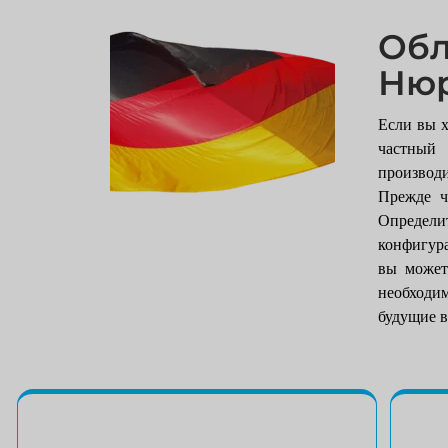
Об
Ню
Если вы х
частный
производи
Прежде ч
Определ
конфигура
вы может
необходи
будущие в