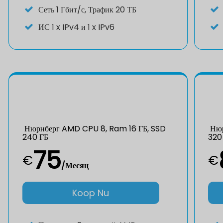
Сеть 1 Гбит/с, Трафик 20 ТБ
ИС
1 x IPv4 и 1 x IPv6
Нюрнберг AMD CPU 8, Ram 16 ГБ, SSD
Нюр
240 ГБ
320
75
€
€
/Месяц
Koop Nu