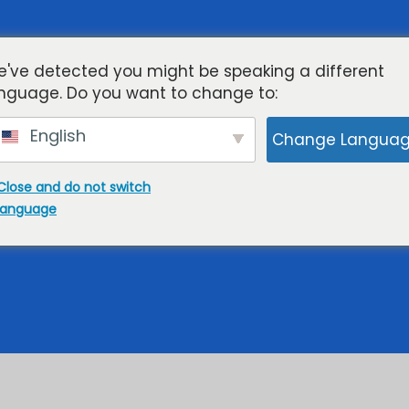
г
Облачный KVM-VPS
Потоковое вещание
've detected you might be speaking a different
nguage. Do you want to change to:
Поддерживать
English
Change Langua
Close and do not switch
Ampere VPS Нюрн
language