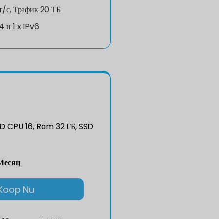
т/с, Трафик 20 ТБ
v4 и 1 x IPv6
 CPU 16, Ram 32 ГБ, SSD
Месяц
Koop Nu