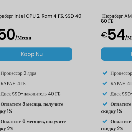
нберг Intel CPU 2, Ram 4 ГБ, SSD 40
Нюрнберг AMD
80 ГБ
50
54
€
/Месяц
/М
Koop Nu
Процессор
2 ядра
Процессо
БАРАН
4ГБ
БАРАН
4
Диск
SSD-накопитель 40 ГБ
Диск
SSD-
Оплатите 3 месяца, получите
Оплатите 
дку 1%
скидку 1%
Оплатите 6 месяцев, получите
Оплатите 
дку 2%
скидку 2%