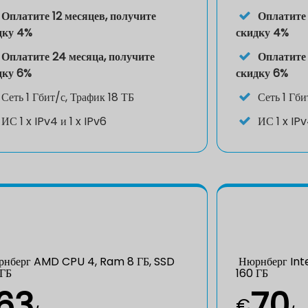
Оплатите 12 месяцев, получите
Оплатите 
дку 4%
скидку 4%
Оплатите 24 месяца, получите
Оплатите 
дку 6%
скидку 6%
Сеть 1 Гбит/с, Трафик 18 ТБ
Сеть 1 Гби
ИС
1 x IPv4 и 1 x IPv6
ИС
1 x IP
нберг AMD CPU 4, Ram 8 ГБ, SSD
Нюрнберг Inte
 ГБ
160 ГБ
63
70
€