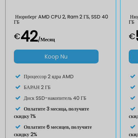
Нюрнберг AMD CPU 2, Ram 2 ГБ, SSD 40
Нюр
ГБ
ГБ
42
€
€
/Месяц
Koop Nu
Процессор
2 ядра AMD
БАРАН
2 ГБ
Диск
SSD-накопитель 40 ГБ
Оплатите 3 месяца, получите
скидку 1%
ски
Оплатите 6 месяцев, получите
скидку 2%
ски