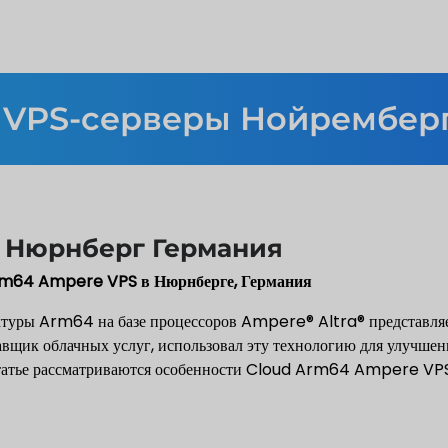
 VPS-серверы Нойремберг
 Нюрнберг Германия
m64 Ampere VPS в Нюрнберге, Германия
ктуры Arm64 на базе процессоров Ampere® Altra® представляе
вщик облачных услуг, использовал эту технологию для улучше
 статье рассматриваются особенности Cloud Arm64 Ampere VPS