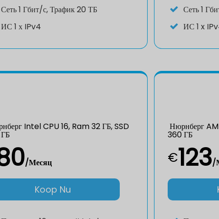
Сеть 1 Гбит/с, Трафик 20 ТБ
Сеть 1 Гби
ИС
1 х IPv4
ИС
1 x IP
нберг Intel CPU 16, Ram 32 ГБ, SSD
Нюрнберг AMD
 ГБ
360 ГБ
80
123
€
/Месяц
/
Koop Nu