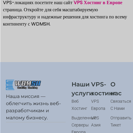
VPS-локациях посетите наш сайт
VPS Хостинг в Европе
страница. Откройте для себя масштабируемую
инфраструктуру и надежные решения для хостинга по всему
континенту с WDMSH.
Наши
VPS-
О
услуги
хостинг
нас
Наша миссия —
Веб
VPS
Связаться
облегчить жизнь веб-
Хостинг
Европа
С Нами
разработчикам и
малому бизнесу.
Выделенные
VPS
Отправить
Серверы
Азия
Тикет
Европа