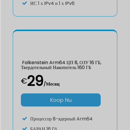
ИС
1 х IPv4 и 1 х IPv6
Falkenstein Arm64 ЦП 8, ОЗУ 16 ГБ,
Твердотельный Накопитель 160 ГБ
29
€
/Месяц
Koop Nu
Процессор
8-ядерный Arm64
БАРАН
16 Гб