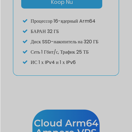
Koop Nu
Процессор
16-ядерный Arm64
БАРАН
32 ГБ
Диск
SSD-накопитель на 320 ГБ
Сеть
1 Гбит/с, Трафик 25 ТБ
ИС
1 х IPv4 и 1 х IPv6
Cloud Arm64