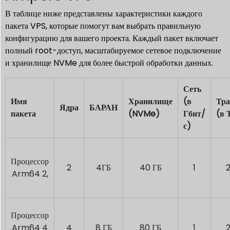
В таблице ниже представлены характеристики каждого
пакета VPS, которые помогут вам выбрать правильную
конфигурацию для вашего проекта. Каждый пакет включает
полный root-доступ, масштабируемое сетевое подключение
и хранилище NVMe для более быстрой обработки данных.
Сеть
Имя
Хранилище
(в
Тр
Ядра
БАРАН
пакета
(NVMe)
Гбит/
(в 
с)
Процессор
2
4ГБ
40 ГБ
1
Arm64 2,
Процессор
Arm64 4
4
8 ГБ
80 ГБ
1