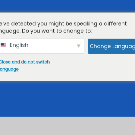
г
Облачный KVM-VPS
Потоковое вещание
've detected you might be speaking a different
nguage. Do you want to change to:
Поддерживать
English
Change Langua
Close and do not switch
е VPS-серверы Каи
language