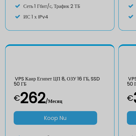
Сеть
1 Гбит/с, Трафик 2 ТБ
ИС
1 х IPv4
VPS Каир Египет ЦП 8, ОЗУ 16 ГБ, SSD
VPS
50 ГБ
50 
262
€
€
/Месяц
Koop Nu