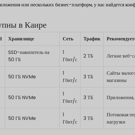
иложения или нескольких бизнес-платформ, у нас найдется конф
упны в Каире
Н
Хранилище
Сеть
Трафик
Рекомендует
SSD-накопитель на
1
2 ТБ
Легкие веб-с
50 ГБ
Гбит/с
1
Сайты малог
50 ГБ NVMe
3 ТБ
Гбит/с
магазины
1
50 ГБ NVMe
3 ТБ
Приложения,
Гбит/с
1
Потоковая пе
50 ГБ NVMe
3 ТБ
Гбит/с
нагрузки