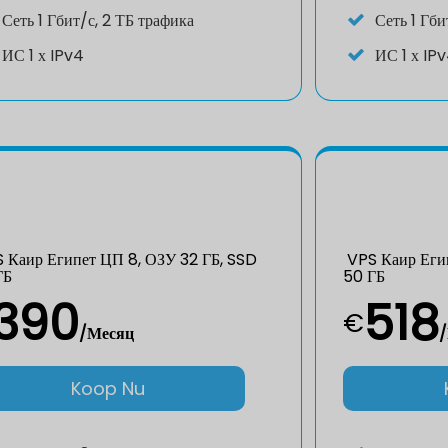
Сеть
1 Гбит/с, 2 ТБ трафика
Сеть
1 Гби
ИС
1 х IPv4
ИС
1 х IP
 Каир Египет ЦП 8, ОЗУ 32 ГБ, SSD
VPS Каир Егип
ГБ
50 ГБ
390
518
€
/Месяц
Koop Nu