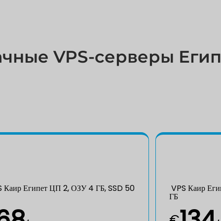
чные VPS-серверы Егип
 Каир Египет ЦП 2, ОЗУ 4 ГБ, SSD 50
VPS Каир Егип
ГБ
68
134
€