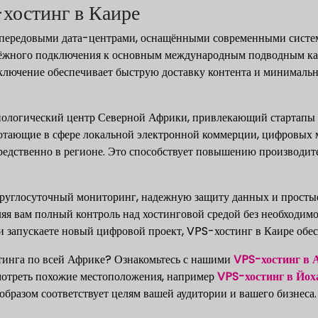
хостинг в Каире
 передовыми дата-центрами, оснащёнными современными систе
дёжного подключения к основным международным подводным каб
дключение обеспечивает быструю доставку контента и минималь
хнологический центр Северной Африки, привлекающий стартап
отающие в сфере локальной электронной коммерции, цифровых 
редственно в регионе. Это способствует повышению производите
углосуточный мониторинг, надежную защиту данных и простые
ляя вам полный контроль над хостинговой средой без необходим
запускаете новый цифровой проект, VPS-хостинг в Каире обесп
стинга по всей Африке? Ознакомьтесь с нашими
VPS-хостинг в 
мотреть похожие местоположения, например
VPS-хостинг в Йох
бразом соответствует целям вашей аудитории и вашего бизнеса.