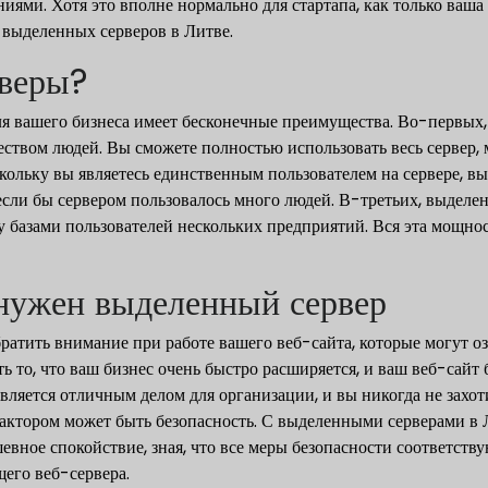
ниями. Хотя это вполне нормально для стартапа, как только ваша
 выделенных серверов в Литве.
рверы?
 вашего бизнеса имеет бесконечные преимущества. Во-первых, в
чеством людей. Вы сможете полностью использовать весь сервер,
ольку вы являетесь единственным пользователем на сервере, вы
ли бы сервером пользовалось много людей. В-третьих, выделенн
у базами пользователей нескольких предприятий. Вся эта мощнос
 нужен выделенный сервер
братить внимание при работе вашего веб-сайта, которые могут о
ь то, что ваш бизнес очень быстро расширяется, и ваш веб-сайт
вляется отличным делом для организации, и вы никогда не захоти
фактором может быть безопасность. С выделенными серверами в
шевное спокойствие, зная, что все меры безопасности соответств
щего веб-сервера.