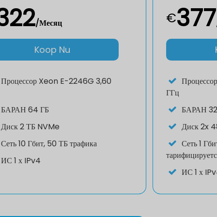
322
377
€
/Месяц
Koop Nu
Процессор
Xeon E-2246G 3,60
Процессо
ГГц
БАРАН
64 ГБ
БАРАН
32
Диск
2 ТБ NVMe
Диск
2x 4
Сеть
10 Гбит, 50 ТБ трафика
Сеть
1 Гби
тарифицируетс
ИС
1 х IPv4
ИС
1 х IP