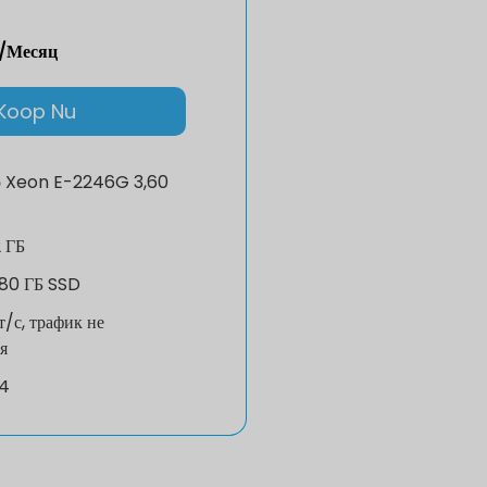
/Месяц
Koop Nu
р
Xeon E-2246G 3,60
 ГБ
80 ГБ SSD
т/с, трафик не
я
v4