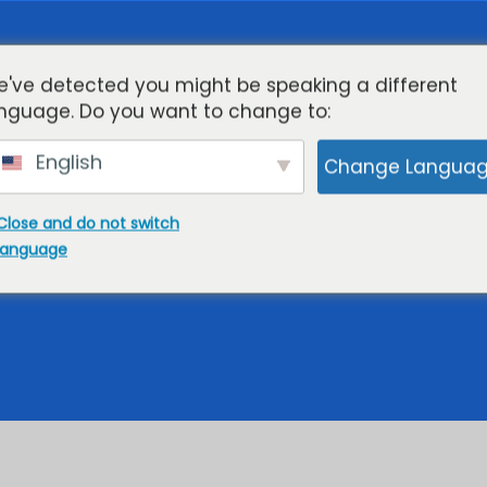
г
Облачный KVM-VPS
Потоковое вещание
've detected you might be speaking a different
nguage. Do you want to change to:
Поддерживать
English
Change Langua
Close and do not switch
ые серверы Литв
language