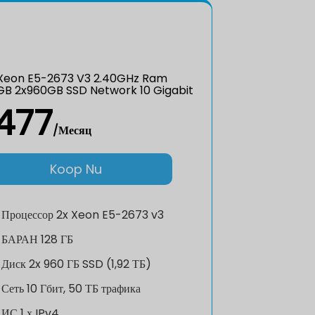
Xeon E5-2673 V3 2.40GHz Ram
GB 2x960GB SSD Network 10 Gigabit
477
/Месяц
Koop Nu
Процессор
2x Xeon E5-2673 v3
БАРАН
128 ГБ
Диск
2x 960 ГБ SSD (1,92 ТБ)
Сеть
10 Гбит, 50 ТБ трафика
ИС
1 х IPv4