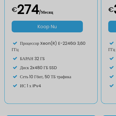
274
€
€
/Месяц
Koop Nu
Процессор
Xeon(R) E-2246G 3,60
ГГц
ГГц
БАРАН
32 ГБ
Диск
2x480 ГБ SSD
Сеть
10 Гбит, 50 ТБ трафика
ИС
1 х IPv4