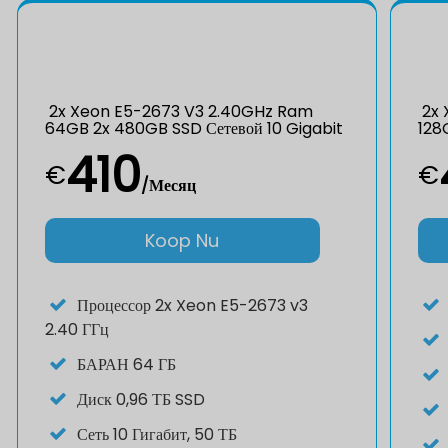
2x Xeon E5-2673 V3 2.40GHz Ram
2x 
64GB 2x 480GB SSD Сетевой 10 Gigabit
128
410
€
€
/Месяц
Koop Nu
Процессор
2x Xeon E5-2673 v3
2.40 ГГц
БАРАН
64 ГБ
Диск
0,96 ТБ SSD
Сеть
10 Гигабит, 50 ТБ