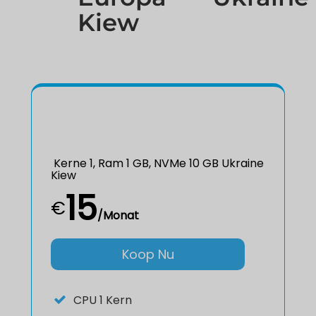
Kiew
Kerne 1, Ram 1 GB, NVMe 10 GB Ukraine
Kiew
15
€
/Monat
Koop Nu
CPU
1 Kern