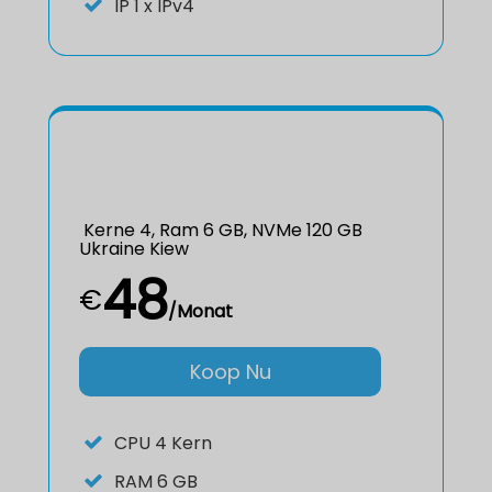
IP
1 x IPv4
Kerne 4, Ram 6 GB, NVMe 120 GB
Ukraine Kiew
48
€
/Monat
Koop Nu
CPU
4 Kern
RAM
6 GB