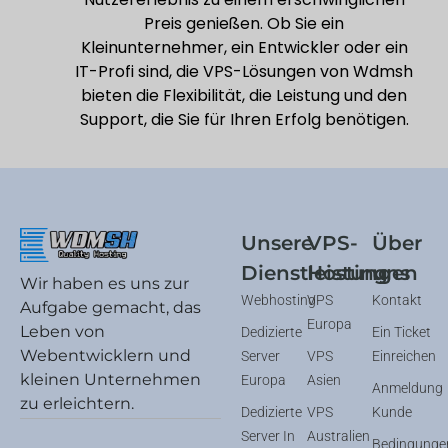
Preis genießen. Ob Sie ein
Kleinunternehmer, ein Entwickler oder ein
IT-Profi sind, die VPS-Lösungen von Wdmsh
bieten die Flexibilität, die Leistung und den
Support, die Sie für Ihren Erfolg benötigen.
Unsere
VPS-
Über
Dienstleistungen
Hosting
uns
Wir haben es uns zur
Webhosting
VPS
Kontakt
Aufgabe gemacht, das
Europa
Leben von
Dedizierte
Ein Ticket
Webentwicklern und
Server
VPS
Einreichen
kleinen Unternehmen
Europa
Asien
Anmeldung
zu erleichtern.
Dedizierte
VPS
Kunde
Server In
Australien
Bedingunge