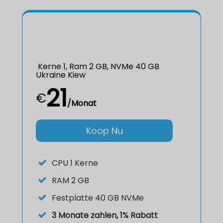
Kerne 1, Ram 2 GB, NVMe 40 GB
Ukraine Kiew
21
€
/Monat
Koop Nu
CPU
1 Kerne
RAM
2 GB
Festplatte
40 GB NVMe
3 Monate zahlen, 1% Rabatt