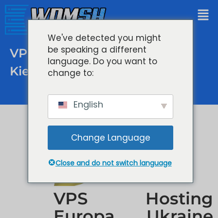
We've detected you might
be speaking a different
VPS Hosting Europa Ukraine
language. Do you want to
Kiew
change to:
English
Change Language
Close and do not switch language
VPS Hosting
Europa Ukraine