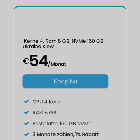
Kerne 4, Ram 8 GB, NVMe 160 GB
Ukraine Kiew
54
€
/Monat
Koop Nu
CPU
4 Kern
RAM
8 GB
Festplatte
160 GB NVMe
3 Monate zahlen, 1% Rabatt