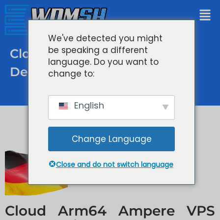
We've detected you might
be speaking a different
Cloud VPS Falkenstein
language. Do you want to
Deutschland.
change to:
English
Change Language
Close and do not switch language
Cloud Arm64 Ampere VPS