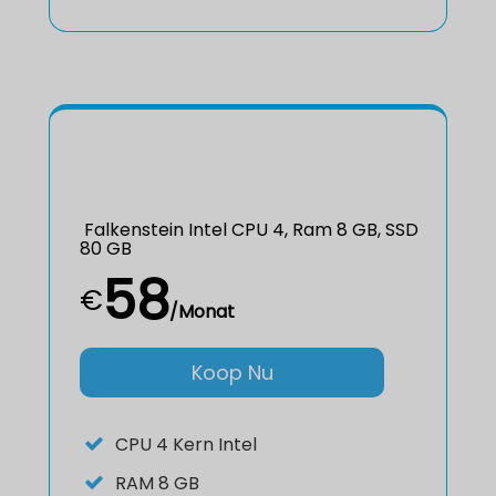
Falkenstein Intel CPU 4, Ram 8 GB, SSD
80 GB
58
€
/Monat
Koop Nu
CPU
4 Kern Intel
RAM
8 GB