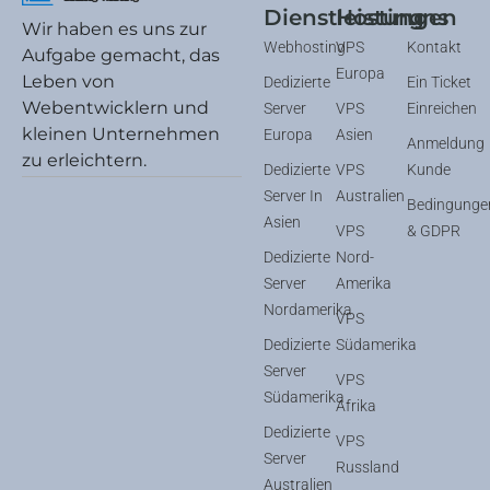
Dienstleistungen
Hosting
uns
Wir haben es uns zur
Webhosting
VPS
Kontakt
Aufgabe gemacht, das
Europa
Leben von
Dedizierte
Ein Ticket
Webentwicklern und
Server
VPS
Einreichen
kleinen Unternehmen
Europa
Asien
Anmeldung
zu erleichtern.
Dedizierte
VPS
Kunde
Server In
Australien
Bedingunge
Asien
VPS
& GDPR
Dedizierte
Nord-
Server
Amerika
Nordamerika
VPS
Dedizierte
Südamerika
Server
VPS
Südamerika
Afrika
Dedizierte
VPS
Server
Russland
Australien