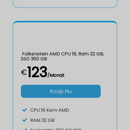
Falkenstein AMD CPU 16, Ram 32 GB,
SSD 360 GB
123
€
/Monat
Koop Nu
CPU
16 Kern AMD
RAM
32 GB