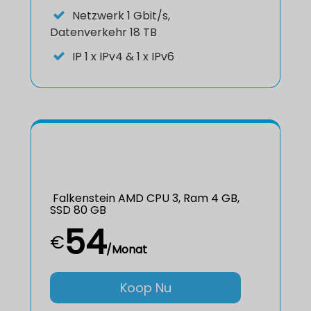
Netzwerk 1 Gbit/s,
Datenverkehr 18 TB
IP
1 x IPv4 & 1 x IPv6
Falkenstein AMD CPU 3, Ram 4 GB,
SSD 80 GB
54
€
/Monat
Koop Nu