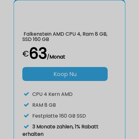
Falkenstein AMD CPU 4, Ram 8 GB,
SSD 160 GB
63
€
/Monat
Koop Nu
CPU
4 Kern AMD
RAM
8 GB
Festplatte
160 GB SSD
3 Monate zahlen, 1% Rabatt
erhalten