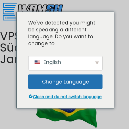
We've detected you might
be speaking a different
VPS Hosting
language. Do you want to
Südamerika Rio de
change to:
Janeiro Brasilien
English
Change Language
Close and do not switch language