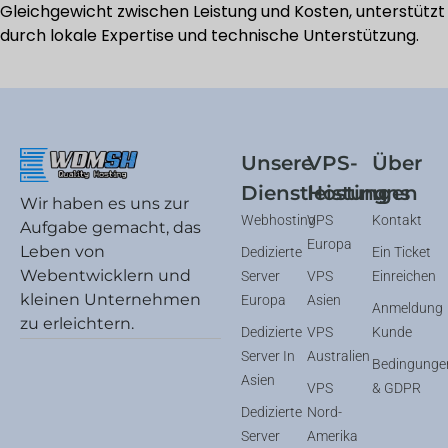
Gleichgewicht zwischen Leistung und Kosten, unterstützt
durch lokale Expertise und technische Unterstützung.
Unsere
VPS-
Über
Dienstleistungen
Hosting
uns
Wir haben es uns zur
Webhosting
VPS
Kontakt
Aufgabe gemacht, das
Europa
Leben von
Dedizierte
Ein Ticket
Webentwicklern und
Server
VPS
Einreichen
kleinen Unternehmen
Europa
Asien
Anmeldung
zu erleichtern.
Dedizierte
VPS
Kunde
Server In
Australien
Bedingunge
Asien
VPS
& GDPR
Dedizierte
Nord-
Server
Amerika