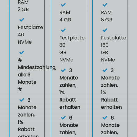
RAM
2 GB
RAM
RAM
4 GB
8 GB
Festplatte
40
Festplatte
Festplatte
NVMe
80
160
GB
GB
NVMe
NVMe
#
Mindestzahlung,
3
3
alle 3
Monate
Monate
Monate
zahlen,
zahlen,
#
1%
1%
Rabatt
Rabatt
3
erhalten
erhalten
Monate
zahlen,
6
6
1%
Monate
Monate
Rabatt
zahlen,
zahlen,
erhalten