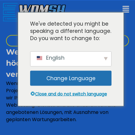
We've detected you might be
speaking a different language.
Do you want to change to:
Leistungsstarkes Website-Hosting
Webhosting-Dienste von
English
höchster Qualität, denen Sie
vertrauen können
Change Language
Wenn Sie uns Ihre Geschäfts- und
Projektanforderungen anvertrauen, versprechen
Close and do not switch language
wir Ihnen eine Betriebszeit von 99,9% für unsere
Webhosting-Dienste und alle anderen von uns
angebotenen Lösungen, mit Ausnahme von
geplanten Wartungsarbeiten.