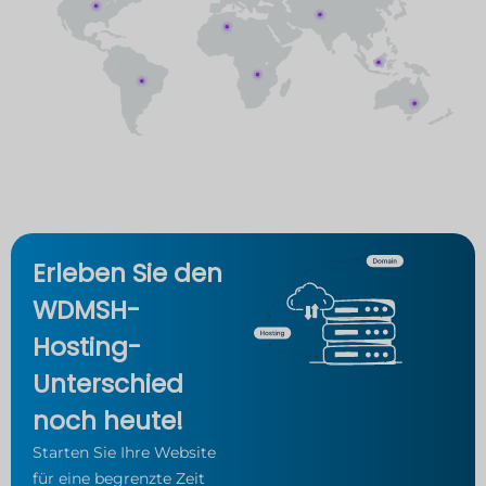
Erleben Sie den
WDMSH-
Hosting-
Unterschied
noch heute!
Starten Sie Ihre Website
für eine begrenzte Zeit