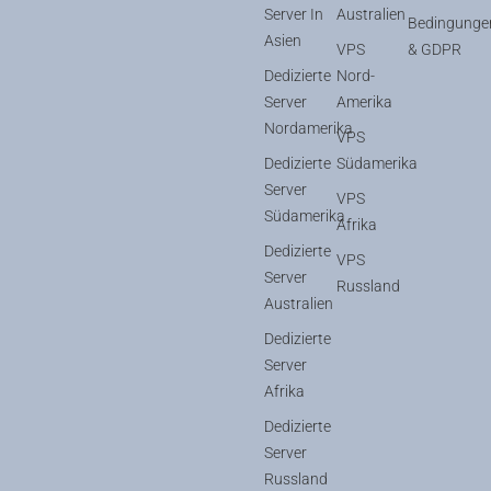
Server In
Australien
Bedingunge
Asien
VPS
& GDPR
Dedizierte
Nord-
Server
Amerika
Nordamerika
VPS
Dedizierte
Südamerika
Server
VPS
Südamerika
Afrika
Dedizierte
VPS
Server
Russland
Australien
Dedizierte
Server
Afrika
Dedizierte
Server
Russland