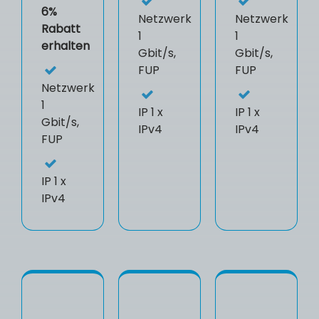
6%
Netzwerk
Netzwerk
Rabatt
1
1
erhalten
Gbit/s,
Gbit/s,
FUP
FUP
Netzwerk
1
IP
1 x
IP
1 x
Gbit/s,
IPv4
IPv4
FUP
IP
1 x
IPv4