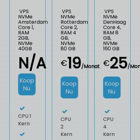
VPS
VPS
VPS
NVMe
NVMe
NVMe
Amsterdam
Rotterdam
DenHaag
Core 1,
Core 2,
Core 4,
RAM
RAM 4
RAM 8
2GB,
GB,
GB,
NVMe
NVMe
NVMe
40GB
80 GB
160 GB
N/A
19
25
€
€
/Monat
/Mon
Koop
Koop
Koop
Nu
Nu
Nu
CPU
1
CPU
CPU
Kern
2
4
Kern
Kern