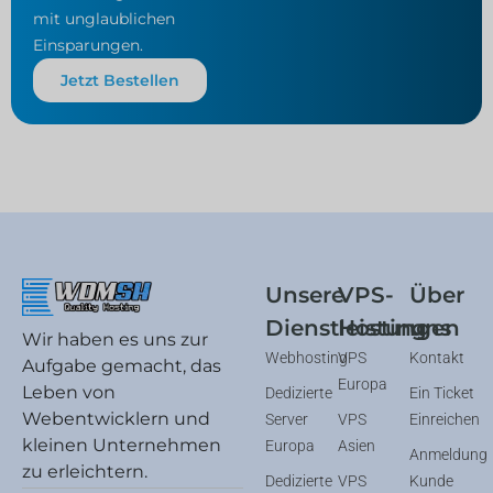
mit unglaublichen
Einsparungen.
Jetzt Bestellen
Unsere
VPS-
Über
Dienstleistungen
Hosting
uns
Wir haben es uns zur
Webhosting
VPS
Kontakt
Aufgabe gemacht, das
Europa
Leben von
Dedizierte
Ein Ticket
Webentwicklern und
Server
VPS
Einreichen
kleinen Unternehmen
Europa
Asien
Anmeldung
zu erleichtern.
Dedizierte
VPS
Kunde