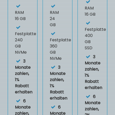
RAM
RAM
RAM
16 GB
16 GB
24
GB
Festplatte
Festplatte
400
240
Festplatte
GB
GB
360
SSD
NVMe
GB
3
NVMe
3
Monate
Monate
3
zahlen,
zahlen,
Monate
1%
1%
zahlen,
Rabatt
Rabatt
1%
erhalten
erhalten
Rabatt
6
erhalten
6
Monate
Monate
6
zahlen,
zahlen,
Monate