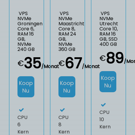
VPS
VPS
VPS
NVMe
NVMe
NVMe
Groningen
Maastricht
Utrecht
Core 6,
Core 8,
Core 10,
RAM 16
RAM 24
RAM 16
GB,
GB,
GB, SSD
NVMe
NVMe
400 GB
240 GB
360 GB
89
€
35
67
/Mo
€
€
/Monat
/Monat
Koop
Koop
Koop
Nu
Nu
Nu
CPU
CPU
CPU
10
6
8
Kern
Kern
Kern