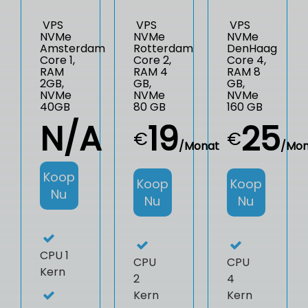
VPS
VPS
VPS
NVMe
NVMe
NVMe
Amsterdam
Rotterdam
DenHaag
Core 1,
Core 2,
Core 4,
RAM
RAM 4
RAM 8
2GB,
GB,
GB,
NVMe
NVMe
NVMe
40GB
80 GB
160 GB
N/A
19
25
€
€
/Monat
/Mon
Koop
Koop
Koop
Nu
Nu
Nu
CPU
1
CPU
CPU
Kern
2
4
Kern
Kern