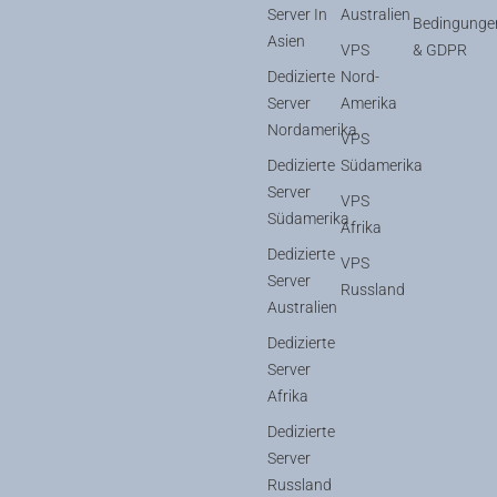
Server In
Australien
Bedingunge
Asien
VPS
& GDPR
Dedizierte
Nord-
Server
Amerika
Nordamerika
VPS
Dedizierte
Südamerika
Server
VPS
Südamerika
Afrika
Dedizierte
VPS
Server
Russland
Australien
Dedizierte
Server
Afrika
Dedizierte
Server
Russland