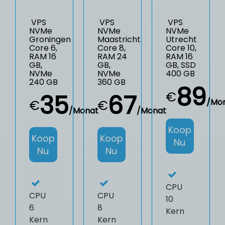
VPS
VPS
VPS
NVMe
NVMe
NVMe
Groningen
Maastricht
Utrecht
Core 6,
Core 8,
Core 10,
RAM 16
RAM 24
RAM 16
GB,
GB,
GB, SSD
NVMe
NVMe
400 GB
240 GB
360 GB
89
€
35
67
/Mo
€
€
/Monat
/Monat
Koop
Koop
Koop
Nu
Nu
Nu
CPU
CPU
CPU
10
6
8
Kern
Kern
Kern