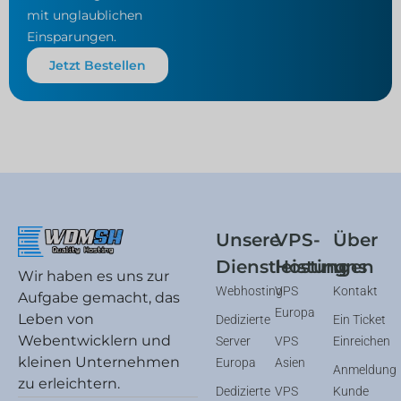
mit unglaublichen
Einsparungen.
Jetzt Bestellen
Unsere
VPS-
Über
Dienstleistungen
Hosting
uns
Wir haben es uns zur
Webhosting
VPS
Kontakt
Aufgabe gemacht, das
Europa
Leben von
Dedizierte
Ein Ticket
Webentwicklern und
Server
VPS
Einreichen
kleinen Unternehmen
Europa
Asien
Anmeldung
zu erleichtern.
Dedizierte
VPS
Kunde