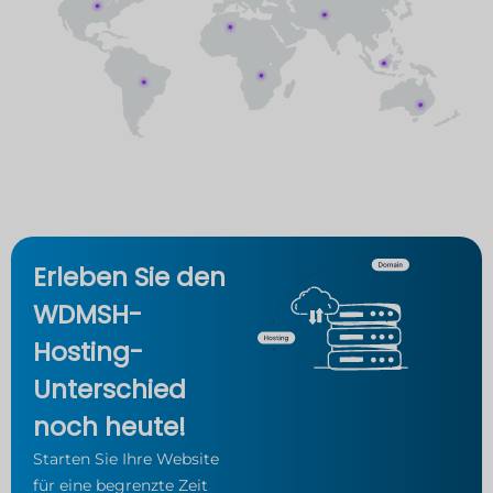
Erleben Sie den
WDMSH-
Hosting-
Unterschied
noch heute!
Starten Sie Ihre Website
für eine begrenzte Zeit