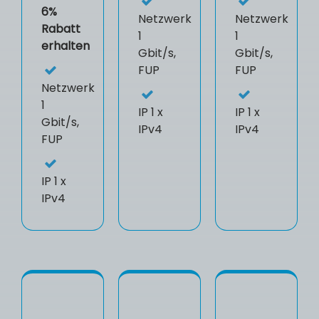
6%
Netzwerk
Netzwerk
Rabatt
1
1
erhalten
Gbit/s,
Gbit/s,
FUP
FUP
Netzwerk
1
IP
1 x
IP
1 x
Gbit/s,
IPv4
IPv4
FUP
IP
1 x
IPv4