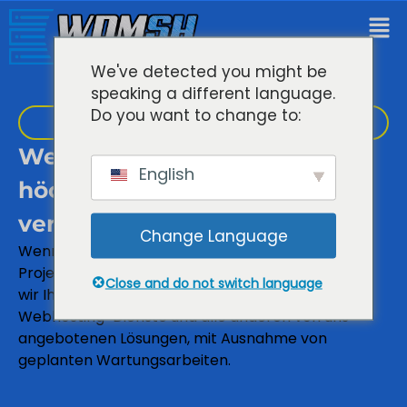
We've detected you might be
speaking a different language.
Do you want to change to:
Leistungsstarkes Website-Hosting
Webhosting-Dienste von
English
höchster Qualität, denen Sie
vertrauen können
Change Language
Wenn Sie uns Ihre Geschäfts- und
Projektanforderungen anvertrauen, versprechen
Close and do not switch language
wir Ihnen eine Betriebszeit von 99,9% für unsere
Webhosting-Dienste und alle anderen von uns
angebotenen Lösungen, mit Ausnahme von
geplanten Wartungsarbeiten.