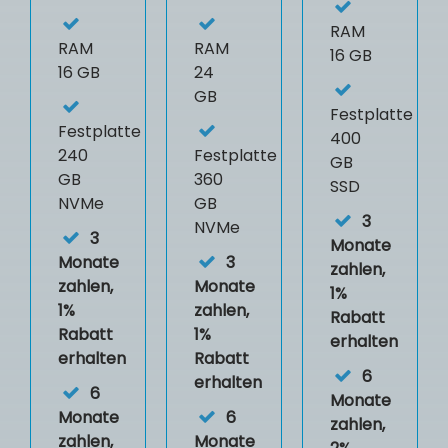
RAM
RAM
RAM
16 GB
16 GB
24
GB
Festplatte
Festplatte
400
240
Festplatte
GB
GB
360
SSD
NVMe
GB
3
NVMe
3
Monate
Monate
3
zahlen,
zahlen,
Monate
1%
1%
zahlen,
Rabatt
Rabatt
1%
erhalten
erhalten
Rabatt
6
erhalten
6
Monate
Monate
6
zahlen,
zahlen,
Monate