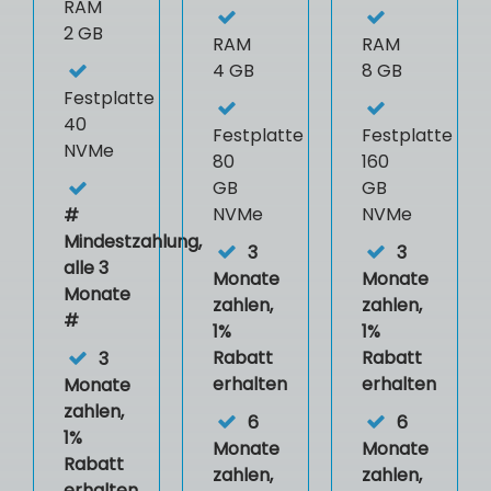
RAM
2 GB
RAM
RAM
4 GB
8 GB
Festplatte
40
Festplatte
Festplatte
NVMe
80
160
GB
GB
NVMe
NVMe
#
Mindestzahlung,
3
3
alle 3
Monate
Monate
Monate
zahlen,
zahlen,
#
1%
1%
Rabatt
Rabatt
3
erhalten
erhalten
Monate
zahlen,
6
6
1%
Monate
Monate
Rabatt
zahlen,
zahlen,
erhalten