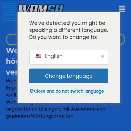
We've detected you might be
speaking a different language.
Do you want to change to:
Leistungsstarkes Website-Hosting
Webhosting-Dienste von
English
höchster Qualität, denen Sie
vertrauen können
Change Language
Wenn Sie uns Ihre Geschäfts- und
Projektanforderungen anvertrauen, versprechen
Close and do not switch language
wir Ihnen eine Betriebszeit von 99,9% für unsere
Webhosting-Dienste und alle anderen von uns
angebotenen Lösungen, mit Ausnahme von
geplanten Wartungsarbeiten.