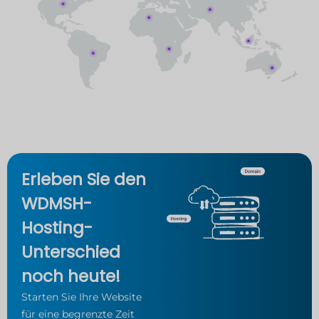
Erleben Sie den
WDMSH-
Hosting-
Unterschied
noch heute!
Starten Sie Ihre Website
für eine begrenzte Zeit