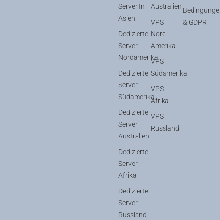
Server In
Australien
Bedingunge
Asien
VPS
& GDPR
Dedizierte
Nord-
Server
Amerika
Nordamerika
VPS
Dedizierte
Südamerika
Server
VPS
Südamerika
Afrika
Dedizierte
VPS
Server
Russland
Australien
Dedizierte
Server
Afrika
Dedizierte
Server
Russland