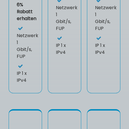
6%
Netzwerk
Netzwerk
Rabatt
1
1
erhalten
Gbit/s,
Gbit/s,
FUP
FUP
Netzwerk
1
IP
1 x
IP
1 x
Gbit/s,
IPv4
IPv4
FUP
IP
1 x
IPv4