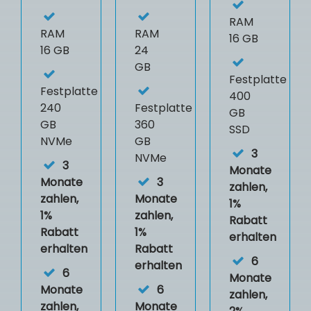
RAM
RAM
RAM
16 GB
16 GB
24
GB
Festplatte
Festplatte
400
240
Festplatte
GB
GB
360
SSD
NVMe
GB
3
NVMe
3
Monate
Monate
3
zahlen,
zahlen,
Monate
1%
1%
zahlen,
Rabatt
Rabatt
1%
erhalten
erhalten
Rabatt
6
erhalten
6
Monate
Monate
6
zahlen,
zahlen,
Monate