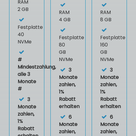
RAM
2 GB
RAM
RAM
4 GB
8 GB
Festplatte
40
Festplatte
Festplatte
NVMe
80
160
GB
GB
NVMe
NVMe
#
Mindestzahlung,
3
3
alle 3
Monate
Monate
Monate
zahlen,
zahlen,
#
1%
1%
Rabatt
Rabatt
3
erhalten
erhalten
Monate
zahlen,
6
6
1%
Monate
Monate
Rabatt
zahlen,
zahlen,
erhalten