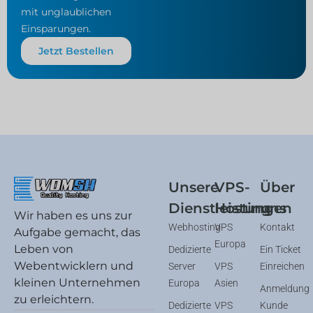
mit unglaublichen
Einsparungen.
Jetzt Bestellen
Unsere
VPS-
Über
Dienstleistungen
Hosting
uns
Wir haben es uns zur
Webhosting
VPS
Kontakt
Aufgabe gemacht, das
Europa
Leben von
Dedizierte
Ein Ticket
Webentwicklern und
Server
VPS
Einreichen
kleinen Unternehmen
Europa
Asien
Anmeldung
zu erleichtern.
Dedizierte
VPS
Kunde