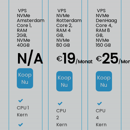
VPS
VPS
VPS
NVMe
NVMe
NVMe
Amsterdam
Rotterdam
DenHaag
Core 1,
Core 2,
Core 4,
RAM
RAM 4
RAM 8
2GB,
GB,
GB,
NVMe
NVMe
NVMe
40GB
80 GB
160 GB
N/A
19
25
€
€
/Monat
/Mon
Koop
Koop
Koop
Nu
Nu
Nu
CPU
1
CPU
CPU
Kern
2
4
Kern
Kern