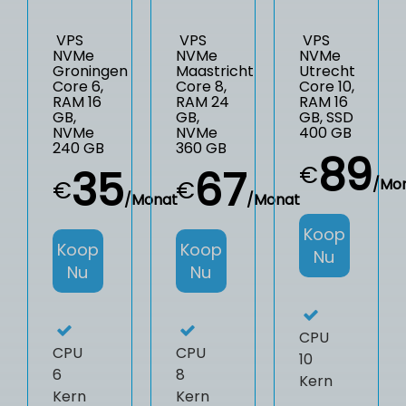
VPS
VPS
VPS
NVMe
NVMe
NVMe
Groningen
Maastricht
Utrecht
Core 6,
Core 8,
Core 10,
RAM 16
RAM 24
RAM 16
GB,
GB,
GB, SSD
NVMe
NVMe
400 GB
240 GB
360 GB
89
€
35
67
/Mo
€
€
/Monat
/Monat
Koop
Koop
Koop
Nu
Nu
Nu
CPU
CPU
CPU
10
6
8
Kern
Kern
Kern